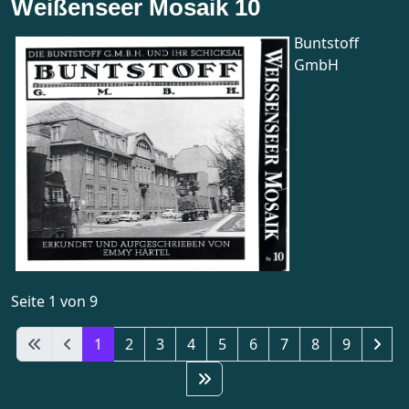
Weißenseer Mosaik 10
Buntstoff
GmbH
Seite 1 von 9
1
2
3
4
5
6
7
8
9