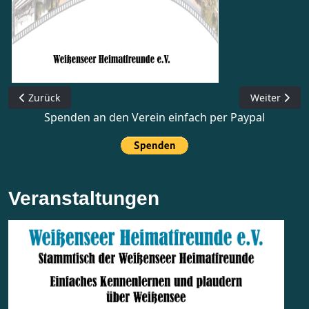
Vorheriger Beitrag: Zeittafel Heinersdorf
Nächster Be
Zurück
Weiter
Spenden an den Verein einfach per Paypal
Veranstaltungen