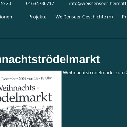
aße 20
01634736717
info@weissenseer-heimatf
tionen
Projekte
Weißenseer Geschichte (n)
P
nachtströdelmarkt
Weihnachtströdelmarkt zum 2