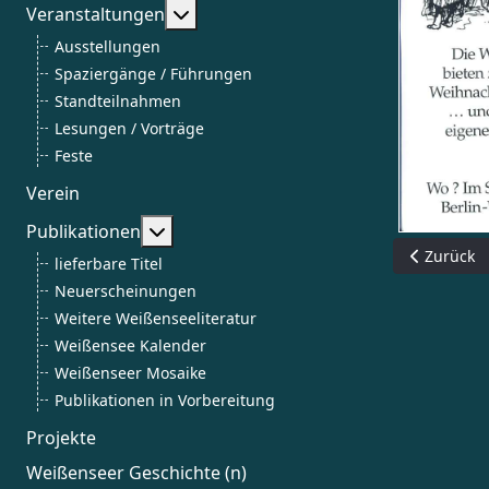
Weitere Informationen: Veranstalt
Veranstaltungen
Ausstellungen
Spaziergänge / Führungen
Standteilnahmen
Lesungen / Vorträge
Feste
Verein
Weitere Informationen: Publikationen
Publikationen
Vorheriger
Zurück
lieferbare Titel
Neuerscheinungen
Weitere Weißenseeliteratur
Weißensee Kalender
Weißenseer Mosaike
Publikationen in Vorbereitung
Projekte
Weißenseer Geschichte (n)