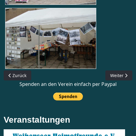
Vorheriger Beitrag: Neujahrsempfang der Vereine 2014
Nächster Be
Zurück
Weiter
Spenden an den Verein einfach per Paypal
Veranstaltungen