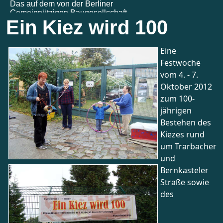
Ein Kiez wird 100
Eine
Festwoche
vom 4. - 7.
Oktober 2012
zum 100-
jährigen
Bestehen des
Kiezes rund
um Trarbacher
und
Bernkasteler
Straße sowie
des