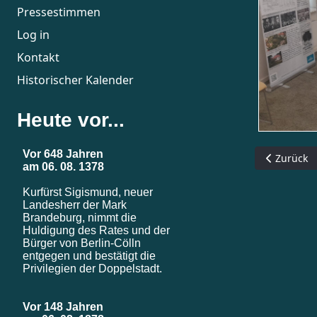
Pressestimmen
Log in
Kontakt
Historischer Kalender
Heute vor...
Vorheriger
Zurück