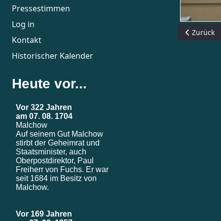
Pressestimmen
Log in
Vorheriger
Zurück
Kontakt
Historischer Kalender
Heute vor...