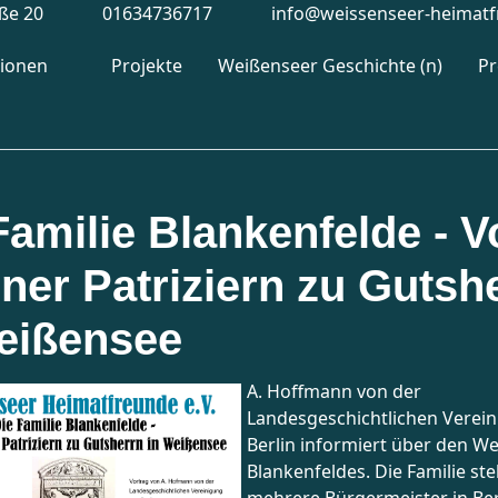
aße 20
01634736717
info@weissenseer-heimatf
tionen
Projekte
Weißenseer Geschichte (n)
P
Familie Blankenfelde - V
iner Patriziern zu Gutsh
eißensee
A. Hoffmann von der
Landesgeschichtlichen Verei
Berlin informiert über den W
Blankenfeldes. Die Familie stel