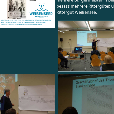
mehrere Bürgermeister in Ber
ungen
besass mehrere Rittergüter, u
Rittergut Weißensee.