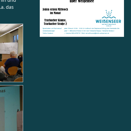
lin und
.a. das