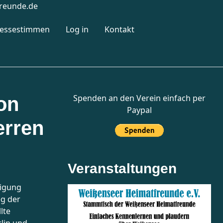
reunde.de
ressestimmen
Log in
Kontakt
Spenden an den Verein einfach per
on
Paypal
erren
Veranstaltungen
nigung
eg der
lte