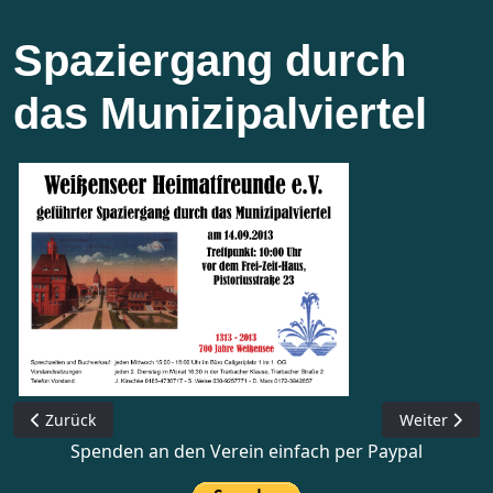
Spaziergang durch
das Munizipalviertel
Vorheriger Beitrag: Spaziergang durch die Roelckestraße
Nächster Bei
Zurück
Weiter
Spenden an den Verein einfach per Paypal