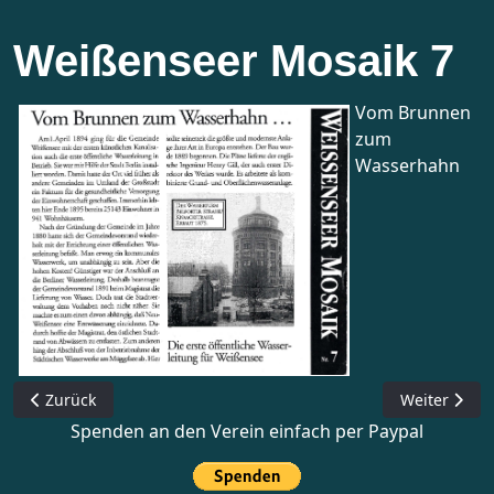
Weißenseer Mosaik 7
Vom Brunnen
zum
Wasserhahn
Vorheriger Beitrag: Weißenseer Mosaik 8
Nächster Bei
Zurück
Weiter
Spenden an den Verein einfach per Paypal