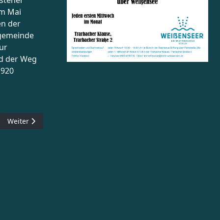
steher
im Mai
en der
fgemeinde
ur
d der Weg
1920
Nächster Beitrag: Weißensee Kalender 2019
Weiter