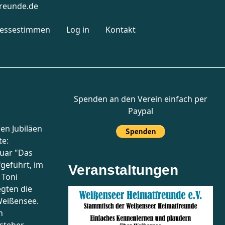
reunde.de
ressestimmen
Log in
Kontakt
Spenden an den Verein einfach per
Paypal
en Jubiläen
te:
ruar "Das
fgeführt, im
Veranstaltungen
 Toni
egten die
Weißensee.
h