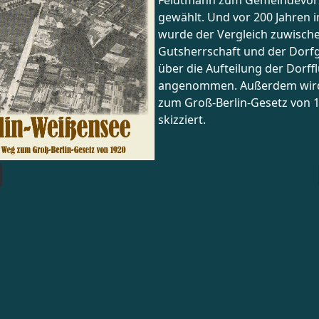
Feldtmann zum Gemeindevor
ungen
gewählt. Und vor 200 Jahren 
wurde der Vergleich zuwisch
Gutsherrschaft und der Dor
über die Aufteilung der Dorffl
angenommen. Außerdem wir
zum Groß-Berlin-Gesetz von 
skizziert.
 Beitrag: Weißensee Kalender 2021