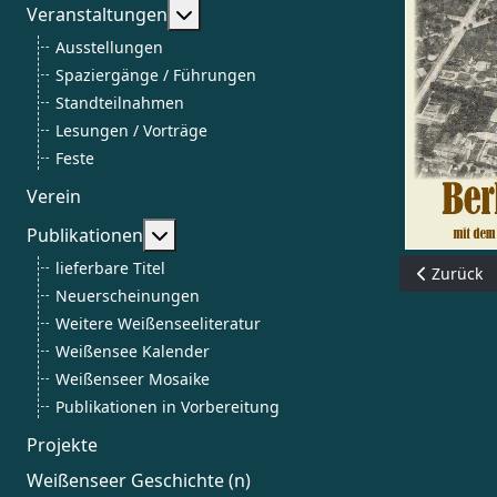
Weitere Informationen: Veranstalt
Veranstaltungen
Ausstellungen
Spaziergänge / Führungen
Standteilnahmen
Lesungen / Vorträge
Feste
Verein
Weitere Informationen: Publikationen
Publikationen
lieferbare Titel
Vorheriger
Zurück
Neuerscheinungen
Weitere Weißenseeliteratur
Weißensee Kalender
Weißenseer Mosaike
Publikationen in Vorbereitung
Projekte
Weißenseer Geschichte (n)