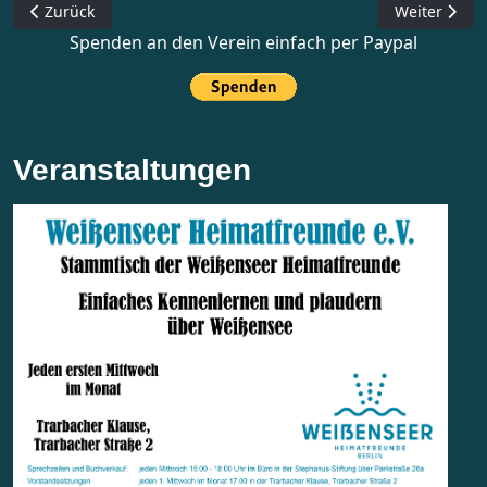
Vorheriger Beitrag: Weißensee zwischen dem Dreißigjährigen
Nächster Bei
Zurück
Weiter
Spenden an den Verein einfach per Paypal
Veranstaltungen