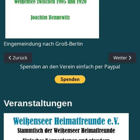
Eingemeindung nach Groß-Berlin
Vorheriger Beitrag: Es war nicht alles golden in den Zwanzige
Nächster Be
Zurück
Weiter
Spenden an den Verein einfach per Paypal
Veranstaltungen